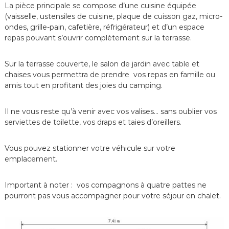
p
La pièce principale se compose d’une cuisine équipée
e
e
D
(vaisselle, ustensiles de cuisine, plaque de cuisson gaz, micro-
r
ondes, grille-pain, cafetière, réfrigérateur) et d’un espace
n
ô
repas pouvant s’ouvrir complètement sur la terrasse.
e
m
l
e
,
Sur la terrasse couverte, le salon de jardin avec table et
c
chaises vous permettra de prendre vos repas en famille ou
o
amis tout en profitant des joies du camping.
n
v
i
Il ne vous reste qu’à venir avec vos valises… sans oublier vos
v
serviettes de toilette, vos draps et taies d’oreillers.
i
a
l
Vous pouvez stationner votre véhicule sur votre
e
emplacement.
t
f
a
Important à noter : vos compagnons à quatre pattes ne
m
pourront pas vous accompagner pour votre séjour en chalet.
i
l
i
a