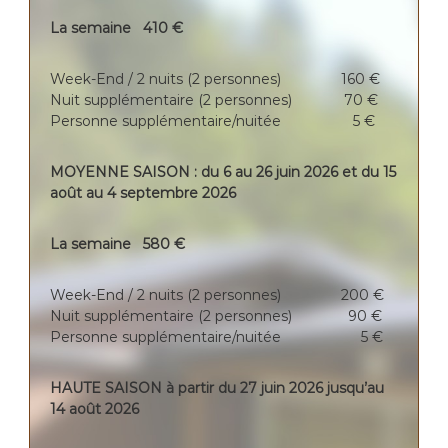
La semaine 410 €
Week-End / 2 nuits (2 personnes) 160 €
Nuit supplémentaire (2 personnes) 70 €
Personne supplémentaire/nuitée 5 €
MOYENNE SAISON : du 6 au 26 juin 2026 et du 15
août au 4 septembre 2026
La semaine 580 €
Week-End / 2 nuits (2 personnes) 200 €
Nuit supplémentaire (2 personnes) 90 €
Personne supplémentaire/nuitée 5 €
HAUTE SAISON à partir du 27 juin 2026 jusqu’au
14 août 2026