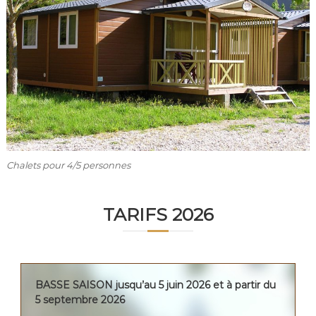
a
m
i
l
l
e
o
u
e
n
t
r
e
Chalets pour 4/5 personnes
a
m
i
TARIFS 2026
s
…
BASSE SAISON jusqu’au 5 juin 2026 et à partir du
5 septembre 2026