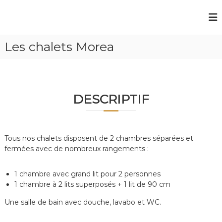
A
l
C
C
l
a
a
e
m
Les chalets Morea
r
m
p
a
p
i
u
n
i
g
c
n
a
o
g
u
DESCRIPTIF
n
b
d
t
o
u
e
r
n
P
d
Tous nos chalets disposent de 2 chambres séparées et
d
u
o
e
fermées avec de nombreux rangements :
n
l
t
a
r
1 chambre avec grand lit pour 2 personnes
d
i
1 chambre à 2 lits superposés + 1 lit de 90 cm
'
v
E
i
Une salle de bain avec douche, lavabo et WC.
è
s
r