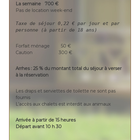
La semaine 700 €
Pas de location week-end
Taxe de séjour 0,22 € par jour et par
personne (à partir de 18 ans)
Forfait ménage 50 €
Caution 300 €
Arrhes : 25 % du montant total du séjour à verser
à la réservation
Les draps et serviettes de toilette ne sont pas
fournis
L’accès aux chalets est interdit aux animaux
Arrivée à partir de 15 heures
Départ avant 10 h 30